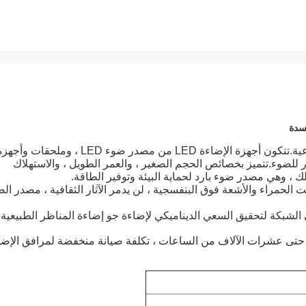
كسدة
منذ دخول التسعينيات ، حققت كفاءة الإضاءة LED قفزة نوعية.تتكون أجهزة الإضاءة LED من مصدر ضوء LED ، وملحقات وأ
للضوء.تتميز بخصائص الحجم الصغير ، والعمر الطويل ، والاستهلاك
لك ، وهي مصدر ضوء بارد لحماية البيئة وتوفير الطاقة.
L لا يوجد ضوء الأشعة تحت الحمراء والأشعة فوق البنفسجية ، لن يدمر الآثار الثقافية ، مصدر ا
الشبكة لتحقيق السعي الديناميكي لإضاءة جو إضاءة المناظر الطبيعية
يانة والاستخدام: عمر خدمة طويل لمصابيح وحدة LED ، حتى عشرات الآلاف من الساعات ، تكلفة صيانة منخفضة لمرافق الإ