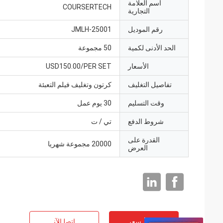
اسم العلامة
COURSERTECH
التجارية
رقم الموديل
JMLH-25001
الحد الأدنى لكمية
50 مجموعة
الأسعار
USD150.00/PER SET
تفاصيل التغليف
كرتون وتغليف فيلم التعبئة
وقت التسليم
30 يوم عمل
شروط الدفع
تي / ت
القدرة على
20000 مجموعة شهريا
العرض
افضل سعر
ﺎﺘﺼﻟ ﺍﻶﻧ