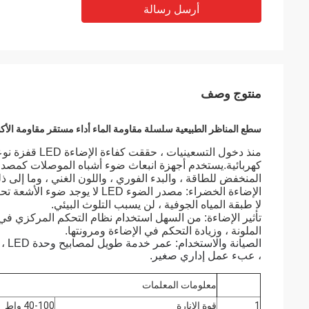
أرسل رسالة
منتوج وصف
سطع المناظر الطبيعية سلسلة مقاومة الماء أداء مستقر مقاومة الأ
كهربائية.يستخدم أجهزة انبعاث ضوء أشباه الموصلات كمصدر 
المنخفض للطاقة ، والبدء الفوري ، واللون الغني ، وما إلى ذ
الإضاءة الخضراء: مصدر الضوء ED
لا طبقة المياه الجوفية ، لن يسبب التلوث البيئي.
تأثير الإضاءة: من السهل استخدام نظام التحكم المركزي في 
الملونة ، وزيادة التحكم في الإضاءة ومرونتها.
الص
، عبء عمل إداري صغير.
معلومات المعلمات
1
قوة الإنارة
40-100 واط