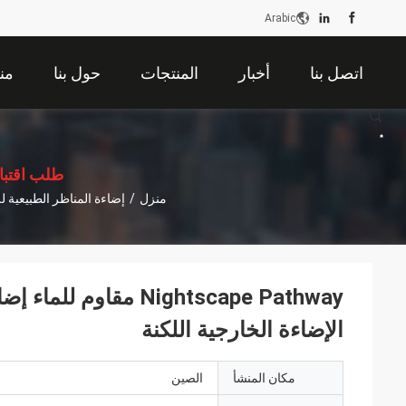
Arabic
اتصل بنا
أخبار
المنتجات
حول بنا
من
描
述
طلب اقتب
منزل
/
إضاءة المناظر الطبيعية لل
Nightscape Pathway مق
الإضاءة الخارجية اللكنة
مكان المنشأ
الصين