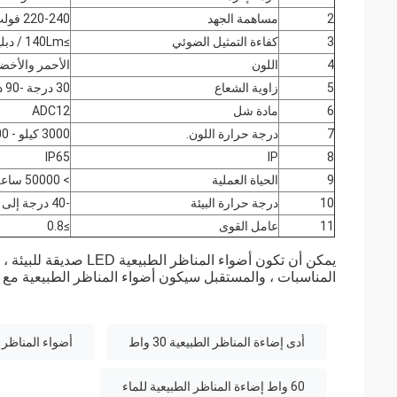
2
مساهمة الجهد
220-240 فولت
3
كفاءة التمثيل الضوئي
≥140Lm / دبليو
4
اللون
الأحمر والأخضر
5
زاوية الشعاع
30 درجة -90 درجة
6
مادة شل
ADC12
7
درجة حرارة اللون.
3000 كيلو - 6000 كيلو
IP65
IP
8
9
الحياة العملية
> 50000 ساعة
10
درجة حرارة البيئة
-40 درجة إلى + 55 درجة
11
عامل القوى
≥0.8
يمكن أن تكون أضواء الم
المناسبات ، والمستقبل سيكون أضواء المناظر الطبيعية
مع ا
أدى إضاءة المناظر الطبيعية 30 واط
أضواء المناظر ا
60 واط إضاءة المناظر الطبيعية للماء