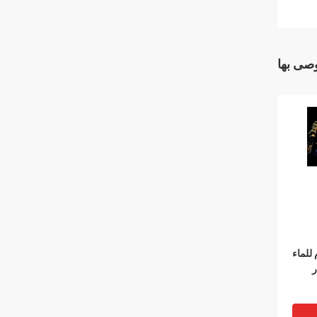
وصى بها
للماء
ر