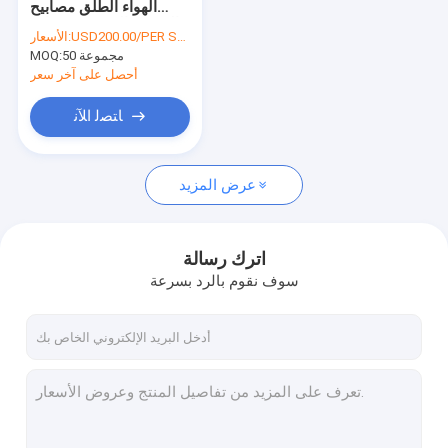
الهواء الطلق مصابيح
إضاءة المناظر الطبيعية للماء
الحديقة الشمسية بقيادة
USD200.00/PER SET
الأسعار:
أضواء الفناء منخفضة
50 مجموعة
ابراج الاتصالات
MOQ:
الجهد DC قوة أكثر من
100 كم / ساعة مقاومة
أحصل على آخر سعر
الرياح
صندوق بطارية الطاقة الشمسية
ﺎﺘﺼﻟ ﺍﻶﻧ
أضواء شارع القطب LED
عرض المزيد
اترك رسالة
سوف نقوم بالرد بسرعة