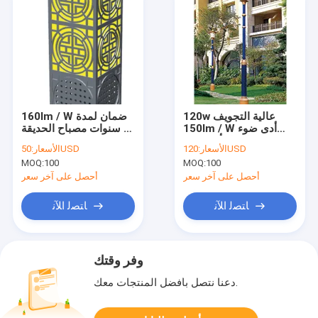
120w عالية التجويف
160lm / W ضمان لمدة
150lm / W أدى ضوء
5 سنوات مصباح الحديقة
الفناء أدى ضوء
الشمسية إضاءة الفناء مع
120USD
الأسعار:
50USD
الأسعار:
للمقاطعات والمتنزهات
تأثير زخرفة وظيفية LED
MOQ:
100
MOQ:
100
الحديقة
ضوء الفناء
أحصل على آخر سعر
أحصل على آخر سعر
ﺎﺘﺼﻟ ﺍﻶﻧ
ﺎﺘﺼﻟ ﺍﻶﻧ
وفر وقتك
دعنا نتصل بأفضل المنتجات معك.