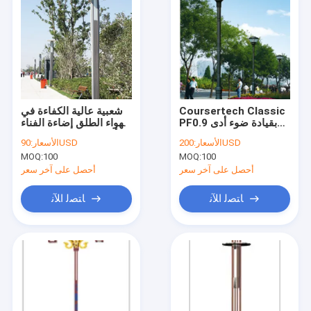
Coursertech Classic
شعبية عالية الكفاءة في
PF0.9 بقيادة ضوء أدى
الهواء الطلق إضاءة الفناء
ضوء الفناء لشقق بارك
250w أضواء ساحة ليد
200USD
الأسعار:
90USD
الأسعار:
السكنية
لتطبيقات البنية التحتية
MOQ:
100
MOQ:
100
البلدية
أحصل على آخر سعر
أحصل على آخر سعر
ﺎﺘﺼﻟ ﺍﻶﻧ
ﺎﺘﺼﻟ ﺍﻶﻧ
منزل
المنتجات
حول بنا