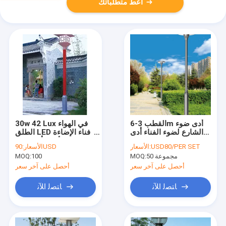
أعط متطلباتك
القطب 3-6m أدى ضوء
30w 42 Lux في الهواء
الشارع لضوء الفناء أدى
الطلق LED فناء الإضاءة
عملية في الهواء الطلق
الباردة الأبيض أدى ضوء
USD80/PER SET
الأسعار:
90USD
الأسعار:
قابلة للتخصيص عن طريق
الشارع
50 مجموعة
MOQ:
100
MOQ:
التكنولوجيا
أحصل على آخر سعر
أحصل على آخر سعر
ﺎﺘﺼﻟ ﺍﻶﻧ
ﺎﺘﺼﻟ ﺍﻶﻧ