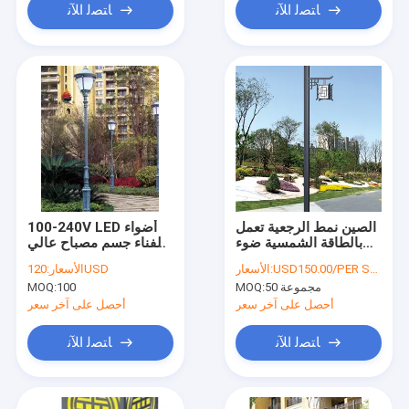
ﺎﺘﺼﻟ ﺍﻶﻧ
ﺎﺘﺼﻟ ﺍﻶﻧ
الصين نمط الرجعية تعمل
100-240V LED أضواء
بالطاقة الشمسية ضوء
الفناء جسم مصباح عالي
الشارع ضوء الشارع 400
الجودة مصنوع من الفولاذ
USD150.00/PER SET
الأسعار:
120USD
الأسعار:
واط 40 واط 50 واط 50
أو الألومنيوم المصبوب
50 مجموعة
MOQ:
100
MOQ:
واط أدى ضوء الفناء
بالغمس الساخن لا يصدأ
أحصل على آخر سعر
أحصل على آخر سعر
ﺎﺘﺼﻟ ﺍﻶﻧ
ﺎﺘﺼﻟ ﺍﻶﻧ