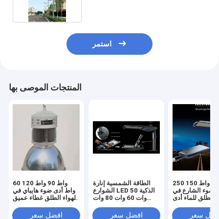
استمر
المنتجات الموصى بها
250 واط 200 واط 150
الطاقة الشمسية إنارة
60 واط 90 واط 120
 ضوء الشارع في
الشوارع LED الذكية 50
واط أدى ضوء هايباي في
ء الطلق للماء أدى
وات 60 وات 80 وات
الهواء الطلق غطاء عميق
لشارع مدينة ضوء
100 وات IP65 150W /
مقاوم للماء جيد الشكل
الشارع
L كفاءة الإضاءة
فضل سعر
افضل سعر
افضل سعر