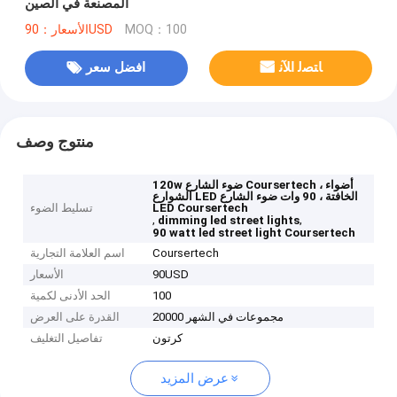
المصنعة في الصين
MOQ：100
الأسعار：90USD
ﺎﺘﺼﻟ ﺍﻶﻧ
افضل سعر
منتوج وصف
120w ضوء الشارع Coursertech ، أضواء
الشوارع LED الخافتة ، 90 وات ضوء الشارع
LED Coursertech
تسليط الضوء
,
,
dimming led street lights
90 watt led street light Coursertech
Coursertech
اسم العلامة التجارية
90USD
الأسعار
100
الحد الأدنى لكمية
20000 مجموعات في الشهر
القدرة على العرض
كرتون
تفاصيل التغليف
عرض المزيد